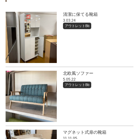
清潔に保てる靴箱
3.03.24
アウトレットBb
北欧風ソファー
5.05.22
アウトレットBb
マグネット式扉の靴箱
11.11.05