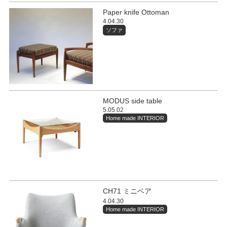
Paper knife Ottoman
4.04.30
ソファ
MODUS side table
5.05.02
Home made INTERIOR
CH71 ミニベア
4.04.30
Home made INTERIOR