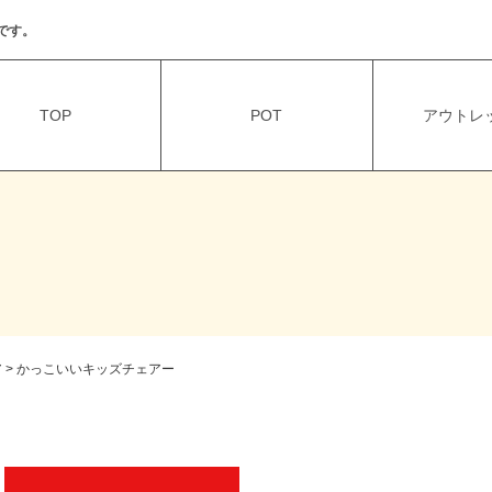
です。
TOP
POT
アウトレッ
ア
>
かっこいいキッズチェアー