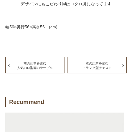
デザインにもこだわり脚はロクロ脚になってます
幅56×奥行56×高さ56 (cm)
前の記事を読む
次の記事を読む
人気のロ型脚のテーブル
トランク型チェスト
Recommend