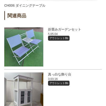
CH006 ダイニングテーブル
関連商品
折畳みガーデンセット
5.05.04
アウトレットBb
真っ白な飾り台
3.03.16
アウトレットBb