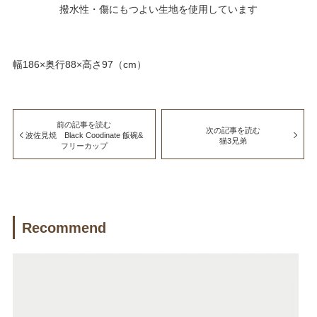
撥水性・傷にもつよい生地を使用しています
幅186×奥行88×高さ97（cm）
前の記事を読む
次の記事を読む
波佐見焼 Black Coodinate 飯碗&
猫3兄弟
フリーカップ
Recommend