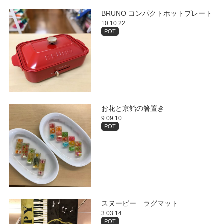
BRUNO コンパクトホットプレート
10.10.22
POT
お花と京飴の箸置き
9.09.10
POT
スヌーピー ラグマット
3.03.14
POT