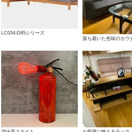
LC034-D85シリーズ
落ち着いた色味のカウ
消火器？ライト
お部屋に映えるラック