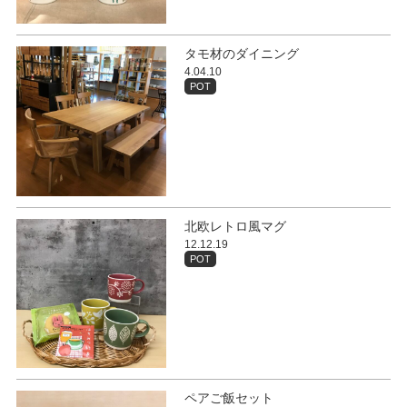
タモ材のダイニング
4.04.10
POT
北欧レトロ風マグ
12.12.19
POT
ペアご飯セット