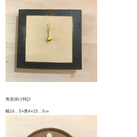
角形掛け時計
幅16．5×奥4×15．5㎝